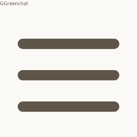
G
Greenchat